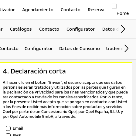
tizador
Agendamiento
Contacto
Reserva
er
Catálogos
Contacto
Configurator
Datos de Cons
Sig
Contacto
Configurator
Datos de Consumo
trademark-co
Sigu
4. Declaración corta
Al hacer clic en el botón “Enviar”, el usuario acepta que sus datos
personales serán tratados y utilizados por las partes que figuran en
la
Declaración de Privacidad
para los fines mencionados y que puede
ser contactado a través de los canales especificados. Por lo tanto,
por la presente Usted acepta que se pongan en contacto con Usted
a los fines de recibir más información sobre productos y servicios
Opel por parte de un Concesionario Opel, por Opel España, S.L.U. y
por Opel Automobile GmbH, a través de:
Email
SMS