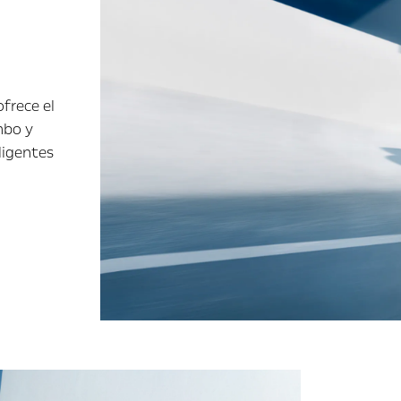
ofrece el
mbo y
ligentes