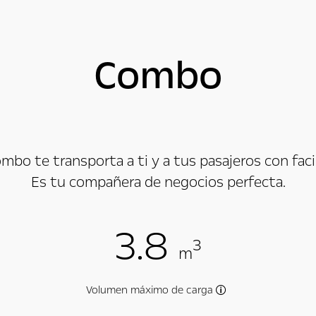
Combo
ombo te transporta a ti y a tus pasajeros con fa
Es tu compañera de negocios perfecta.
3.8
3
m
Volumen máximo de carga
s versiones y opciones seleccionadas
En función de las ve