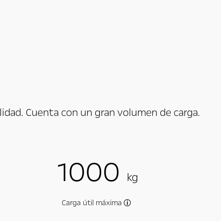
cilidad. Cuenta con un gran volumen de carga.
1000
kg
Carga útil máxima
rsiones y opciones seleccionadas.
La carga útil máxima tiene 