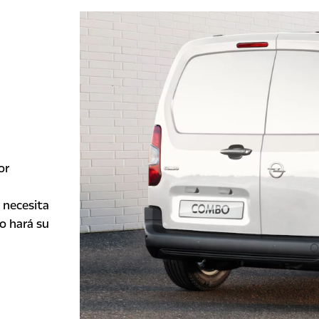
or
o necesita
o hará su