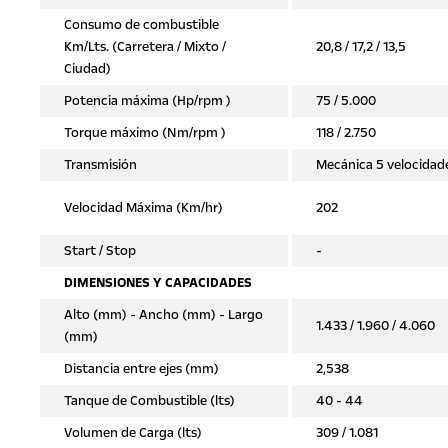
Consumo de combustible
Km/Lts. (Carretera / Mixto /
20,8 / 17,2 / 13,5
Ciudad)
Potencia máxima (Hp/rpm )
75 / 5.000
Torque máximo (Nm/rpm )
118 / 2.750
Transmisión
Mecánica 5 velocidad
Velocidad Máxima (Km/hr)
202
Start / Stop
-
DIMENSIONES Y CAPACIDADES
Alto (mm) - Ancho (mm) - Largo
1.433 / 1.960 / 4.060
(mm)
Distancia entre ejes (mm)
2,538
Tanque de Combustible (lts)
40 - 44
Volumen de Carga (lts)
309 / 1.081