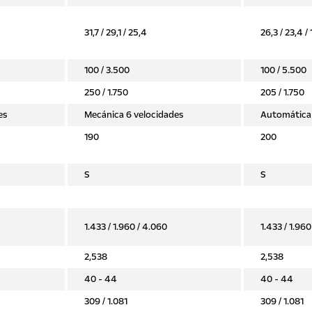
31,7 / 29,1 / 25,4
26,3 / 23,4 /
100 / 3.500
100 / 5.500
250 / 1.750
205 / 1.750
es
Mecánica 6 velocidades
Automática 
190
200
S
S
1.433 / 1.960 / 4.060
1.433 / 1.960
2,538
2,538
40 - 44
40 - 44
309 / 1.081
309 / 1.081