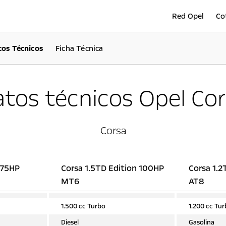
Red Opel
Co
tos Técnicos
Ficha Técnica
tos técnicos Opel Co
Corsa
n 75HP
Corsa 1.5TD Edition 100HP
Corsa 1.2
MT6
AT8
1.500 cc Turbo
1.200 cc Tu
Diesel
Gasolina