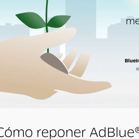
me
BlueI
e
Cómo reponer AdBlue