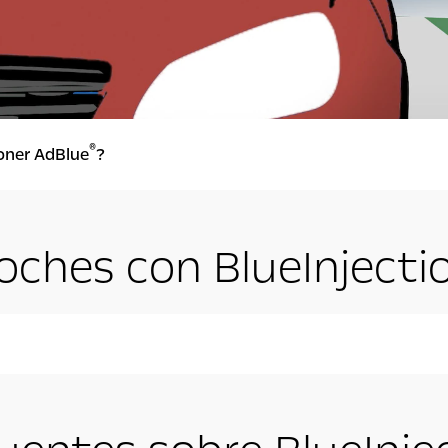
®
oner AdBlue
?
oches con BlueInjecti