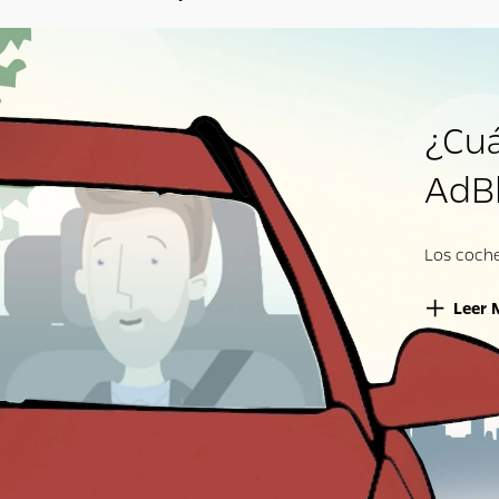
¿Cu
AdB
Los coch
Leer 