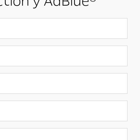
ction y AdBlue®