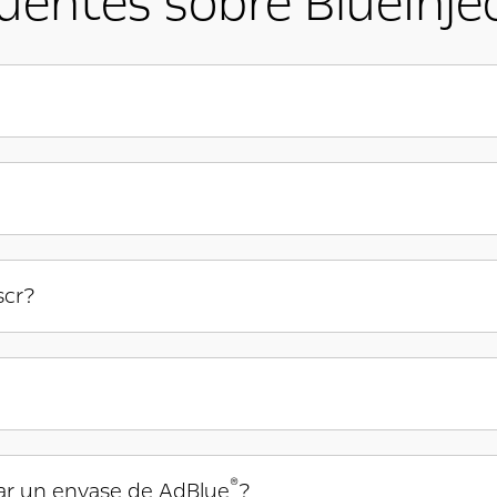
uentes sobre BlueInje
scr?
®
ar un envase de AdBlue
?