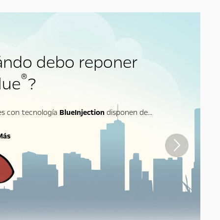
ándo debo reponer
®
lue
?
es con tecnología
BlueInjection
disponen de...
Más
Siguiente