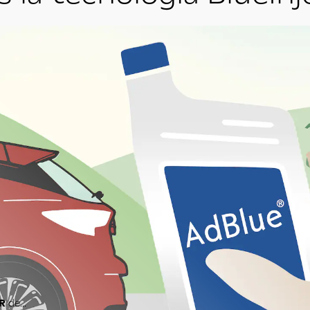
CR
de...