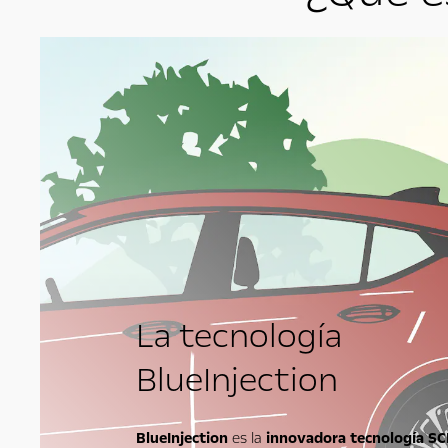
La tecnología
BlueInjection
BlueInjection
es la
innovadora tecnología S