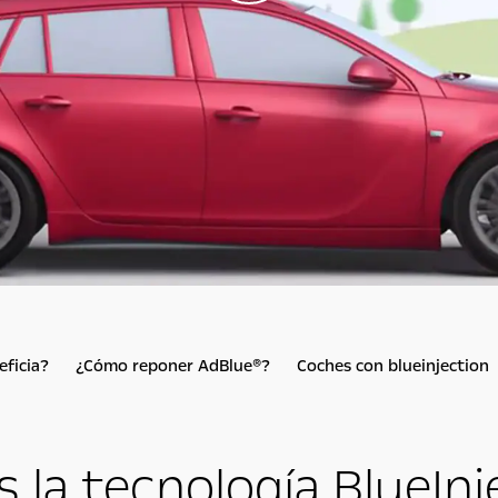
ficia?
¿Cómo reponer AdBlue®?
Coches con blueinjection
 la tecnología BlueIn