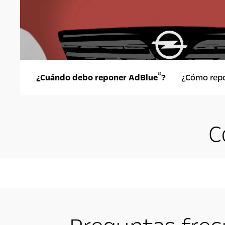
®
¿Cuándo debo reponer AdBlue
?
¿Cómo rep
C