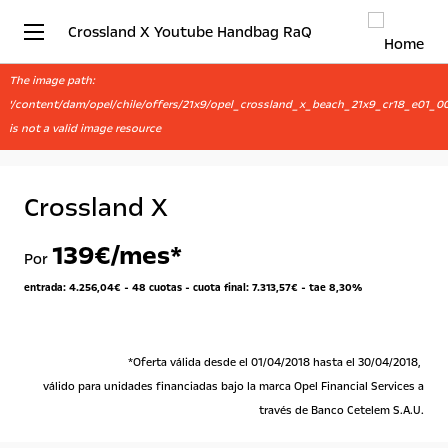
Crossland X Youtube Handbag RaQ
The image path:
'/content/dam/opel/chile/offers/21x9/opel_crossland_x_beach_21x9_cr18_e01_00
is not a valid image resource
Crossland X
139
€/mes*
Por
entrada: 4.256,04€ - 48 cuotas - cuota final: 7.313,57€ - tae 8,30%
*Oferta válida desde el 01/04/2018 hasta el 30/04/2018,
válido para unidades financiadas bajo la marca Opel Financial Services a
través de Banco Cetelem S.A.U.