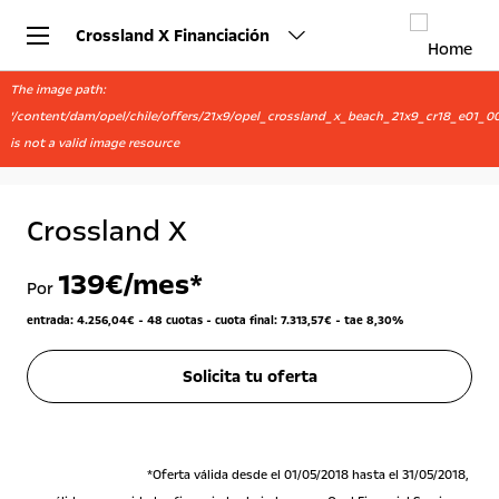
Crossland X Financiación
The image path:
'/content/dam/opel/chile/offers/21x9/opel_crossland_x_beach_21x9_cr18_e01_00
is not a valid image resource
Crossland X
139
€/mes*
Por
entrada: 4.256,04€ - 48 cuotas - cuota final: 7.313,57€ - tae 8,30%
Solicita tu oferta
*Oferta válida desde el 01/05/2018 hasta el 31/05/2018,